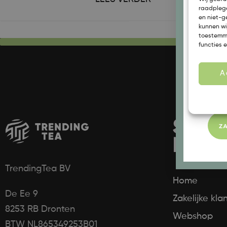
raadplege
en niet-g
kunnen wi
toestemmi
functies 
A
SNEL
ZA
NAVI
TrendingTea BV
Home
De Ee 9
Zakelijke kl
8253 RB Dronten
Webshop
BTW NL865349253B01