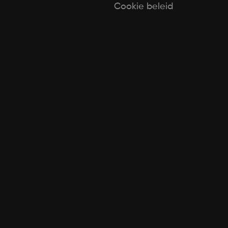
Cookie beleid
[elfsight_cookie_consent id