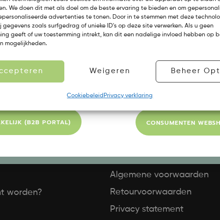
n. We doen dit met als doel om de beste ervaring te bieden en om gepersonal
Ben je een zakelijke (B2B) of particuliere klant?
epersonaliseerde advertenties te tonen. Door in te stemmen met deze technol
j gegevens zoals surfgedrag of unieke ID's op deze site verwerken. Als u geen
ng geeft of uw toestemming intrekt, kan dit een nadelige invloed hebben op 
en mogelijkheden.
ccepteren
Weigeren
Beheer Opt
Cookiebeleid
Privacy verklaring
KLANTENSE
KELIJK (B2B PORTAL)
CONSUMENTEN WEBS
GEREN
Contact
Algemene voorwaarden
Retourvoorwaarden
ant worden?
Privacy statement