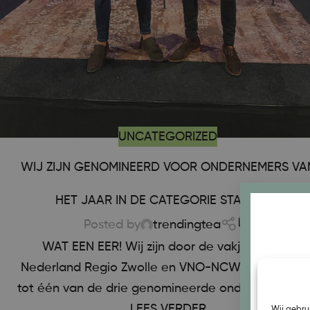
UNCATEGORIZED
WIJ ZIJN GENOMINEERD VOOR ONDERNEMERS VA
HET JAAR IN DE CATEGORIE STARTERS!
0
Posted by
trendingtea
WAT EEN EER! Wij zijn door de vakjury, MKB-
Nederland Regio Zwolle en VNO-NCW uitgeroepe
W
tot één van de drie genomineerde ondernemingen.
LEES VERDER
Wij gebru