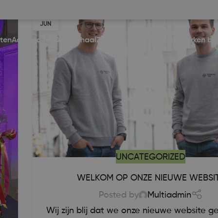
11
JUN
rten
accessoires
ons verhaal
zakelijke klant worden?
werken bij
UNCATEGORIZED
WELKOM OP ONZE NIEUWE WEBSI
Posted by
Multiadmin
Wij zijn blij dat we onze nieuwe website 