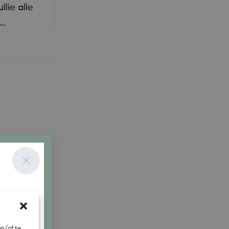
lie alle
..
EA
n/of te