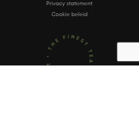
Privacy statement
Cookie beleid
[elfsight_cookie_consent id="2"]
© TrendingTea 2026. All rechten voorbehouden
Algemene voorwaarden
Privacy verklaring
Cookie beleid