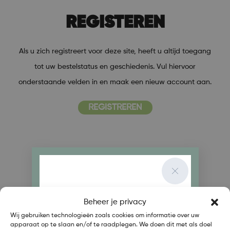
REGISTEREN
Als u zich registreert voor deze site, heeft u altijd toegang
tot uw bestelstatus en geschiedenis. Vul hiervoor
onderstaande velden in en maak een nieuw account aan.
REGISTREREN
Beheer je privacy
WELKOM BIJ
Wij gebruiken technologieën zoals cookies om informatie over uw
apparaat op te slaan en/of te raadplegen. We doen dit met als doel