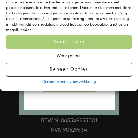
TRENDINGTEA
om de beste ervaring te bieden en om gepersonaliseerde en niet-
gepersonaliseerde advertenties te tonen. Door in te stemmen met deze
technologieën kunnen wij gegevens zoals surfgedrag of unieke ID's op
deze site verwerken. Als u geen toestemming geeft of uw toestemming
Ben je een zakelijke (B2B) of
intrekt, kan dit een nadelige invloed hebben op bepaalde functies en
mogelijkheden.
particuliere klant?
Accepteren
Weigeren
ZAKELIJK (B2B PORTAL)
Beheer Opties
Cookiebeleid
Privacy verklaring
CONSUMENTEN WEBSHOP
TrendingTea BV
De Ee 9
8253 RB Dronten
BTW NL865349253B01
KVK 90529634