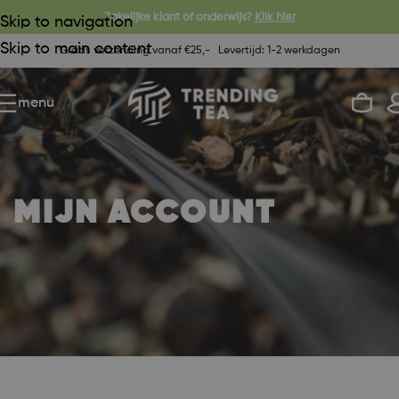
Zakelijke klant of onderwijs?
Klik hier
Skip to navigation
Skip to main content
Gratis verzending vanaf €25,-
|
Levertijd: 1-2 werkdagen
menu
MIJN ACCOUNT