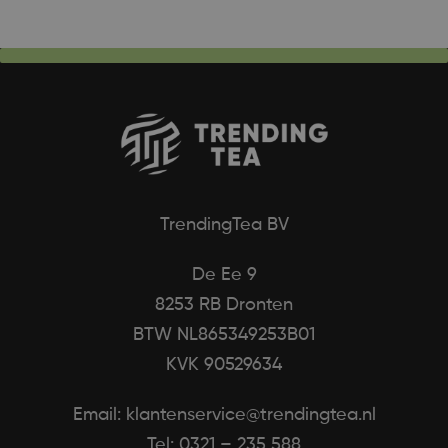
TrendingTea BV
De Ee 9
8253 RB Dronten
BTW NL865349253B01
KVK 90529634
Email: klantenservice@trendingtea.nl
Tel: 0321 – 235 588