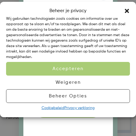
Fairtrade Piramidezakjes
Fairtrade Piramidezakjes
€
3,50
Beheer je privacy
€
3,50
WELKOM BIJ
Wij gebruiken technologieën zoals cookies om informatie over uw
apparaat op te slaan en/of te raadplegen. We doen dit met als doel
TRENDINGTEA
om de beste ervaring te bieden en om gepersonaliseerde en niet-
gepersonaliseerde advertenties te tonen. Door in te stemmen met deze
technologieën kunnen wij gegevens zoals surfgedrag of unieke ID's op
deze site verwerken. Als u geen toestemming geeft of uw toestemming
Ben je een zakelijke (B2B) of
intrekt, kan dit een nadelige invloed hebben op bepaalde functies en
mogelijkheden.
particuliere klant?
Accepteren
Weigeren
ZAKELIJK (B2B PORTAL)
Beheer Opties
FT Forest Fruit
Veggie Dream
Cookiebeleid
Privacy verklaring
CONSUMENTEN WEBSHOP
,
Fairtrade Losse Thee
Losse Thee
Zwarte Thee
€
3,95
€
4,95