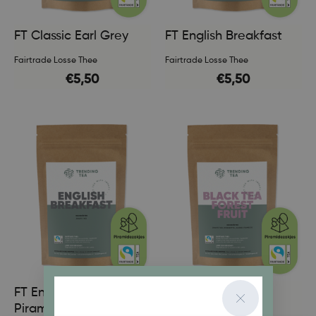
FT Classic Earl Grey
FT English Breakfast
Fairtrade Losse Thee
Fairtrade Losse Thee
€
5,50
€
5,50
FT English Breakfast
FT Forest Fruit
Piramidezakjes